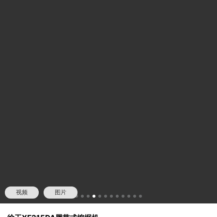
视频
图片