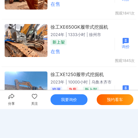
在售
围观1841次
徐工XE650GK履带式挖掘机
2024年 | 1333小时 | 徐州市
询价
在售
围观1845次
徐工XE1250履带式挖掘机
2023年 | 10000小时 | 乌鲁木齐市
询价
我要询价
预约看车
在售
分享
关注
围观2086次
徐工XE370D履带式挖掘机
2021年 | 5922小时 | 徐州市