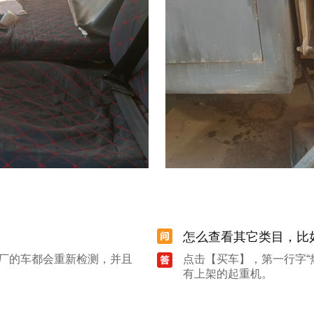
怎么查看其它类目，比
厂的车都会重新检测，并且
点击【买车】，第一行字“
有上架的起重机。