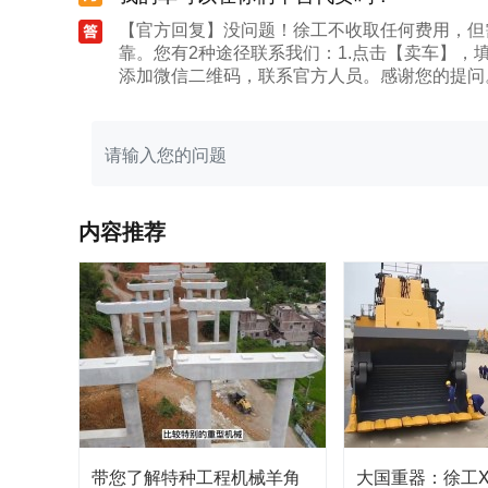
【官方回复】没问题！徐工不收取任何费用，但
靠。您有2种途径联系我们：1.点击【卖车】，
添加微信二维码，联系官方人员。感谢您的提问
内容推荐
带您了解特种工程机械羊角
大国重器：徐工XE