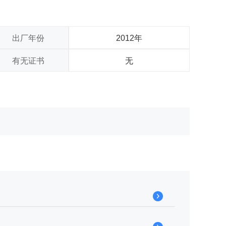
出厂年份
2012年
有无证书
无