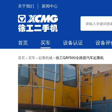
关于我们
新闻中心
首页
买车
设备认证
设备评
›
›
›
徐工QAY500全路面汽车起重机
首页
买车
起重机械