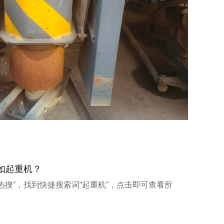
如起重机？
热搜”，找到快捷搜索词“起重机”，点击即可查看所