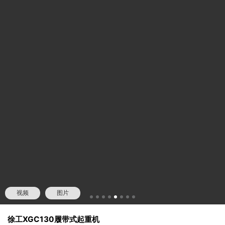
视频
图片
徐工XGC130履带式起重机