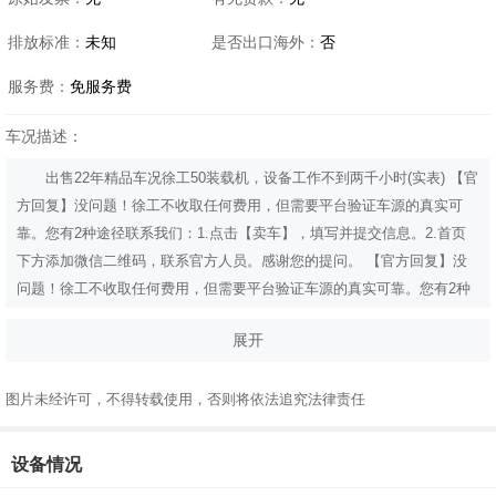
排放标准：
未知
是否出口海外：
否
服务费：
免服务费
车况描述：
出售22年精品车况徐工50装载机，设备工作不到两千小时(实表) 【官
方回复】没问题！徐工不收取任何费用，但需要平台验证车源的真实可
靠。您有2种途径联系我们：1.点击【卖车】，填写并提交信息。2.首页
下方添加微信二维码，联系官方人员。感谢您的提问。 【官方回复】没
问题！徐工不收取任何费用，但需要平台验证车源的真实可靠。您有2种
途径联系我们：1.点击【卖车】，填写并提交信息。2.首页下方添加微信
展开
二维码，联系官方人员。感谢您的提问。 【官方回复】没问题！徐工不
收取任何费用，但需要平台验证车源的真实可靠。您有2种途径联系我
图片未经许可，不得转载使用，否则将依法追究法律责任
们：1.点击【卖车】，填写并提交信息。2.首页下方添加微信二维码，联
系官方人员。感谢您的提问。 【官方回复】没问题！徐工不收取任何费
用，但需要平台验证车源的真实可靠。您有2种途径联系我们：1.点击
设备情况
【卖车】，填写并提交信息。2.首页下方添加微信二维码，联系官方人