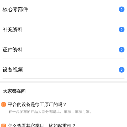
员。感谢您的提问。 【官方回复】没问题！徐工不收取任何费用，但需
核心零部件
要平台验证车源的真实可靠。您有2种途径联系我们：1.点击【卖车】，
填写并提交信息。2.首页下方添加微信二维码，联系官方人员。感谢您的
提问。
补充资料
证件资料
设备视频
大家都在问
平台的设备是徐工原厂的吗？
在平台发布的产品大部分都是工厂车源，车源可靠。
怎么查看其它类目，比如起重机？