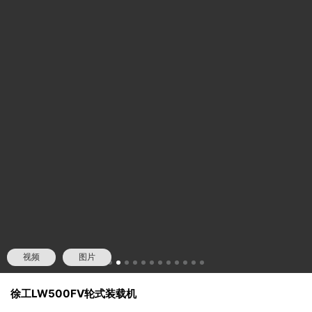
视频
图片
徐工LW500FV轮式装载机