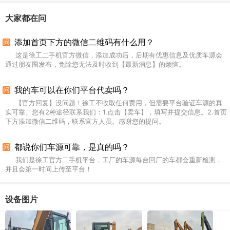
大家都在问
添加首页下方的微信二维码有什么用？
这是徐工二手机官方微信，添加成功后，后期有优惠信息及优质车源会
通过朋友圈发布，免除您无法及时收到【最新消息】的烦恼。
我的车可以在你们平台代卖吗？
【官方回复】没问题！徐工不收取任何费用，但需要平台验证车源的真
实可靠。您有2种途径联系我们：1.点击【卖车】，填写并提交信息。2.首页
下方添加微信二维码，联系官方人员。感谢您的提问。
都说你们车源可靠，是真的吗？
我们是徐工官方二手机平台，工厂的车源每台回厂的车都会重新检测，
并且会第一时间上传至平台！
设备图片