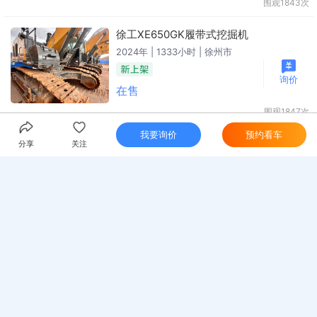
围观1843次
徐工XE650GK履带式挖掘机
2024年 | 1333小时 | 徐州市
询价
在售
围观1847次
我要询价
预约看车
徐工XE1250履带式挖掘机
分享
关注
2023年 | 10000小时 | 乌鲁木齐市
询价
在售
围观2089次
徐工XE370D履带式挖掘机
2021年 | 5922小时 | 徐州市
询价
在售