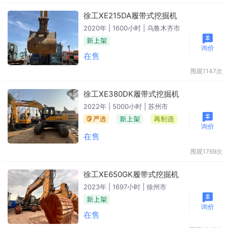
徐工XE215DA履带式挖掘机
2020年 | 1600小时 | 乌鲁木齐市
询价
在售
围观1147次
徐工XE380DK履带式挖掘机
2022年 | 5000小时 | 苏州市
询价
在售
围观1769次
徐工XE650GK履带式挖掘机
2023年 | 1697小时 | 徐州市
询价
在售