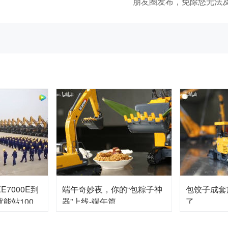
朋友圈发布，免除您无法
7000E到
端午奇妙夜，你的“包粽子神
包饺子成套
能站100
器”上线-端午篇
了