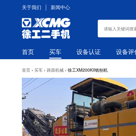
关于我们
新闻中心
首页
买车
设备认证
设备评
›
›
›
徐工XM200KII铣刨机
首页
买车
路面机械