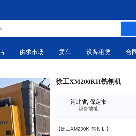
估
供求市场
卖车
设备租赁
合
徐工XM200KII铣刨机
河北省, 保定市
设备地址
【徐工XM200KII铣刨机】