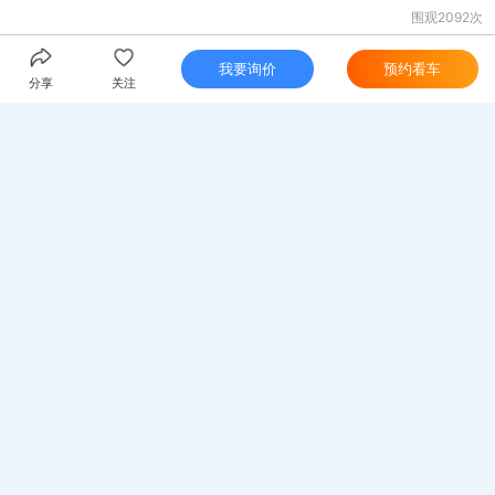
围观2092次
徐工XE370D履带式挖掘机
我要询价
预约看车
分享
关注
2021年 | 5922小时 | 徐州市
询价
在售
围观1554次
徐工XE200D履带式挖掘机
2022年 | 2000小时 | 广州市
询价
在售
围观1641次
徐工XE490DK履带式挖掘机
2019年 | 9049小时 | 徐州市
询价