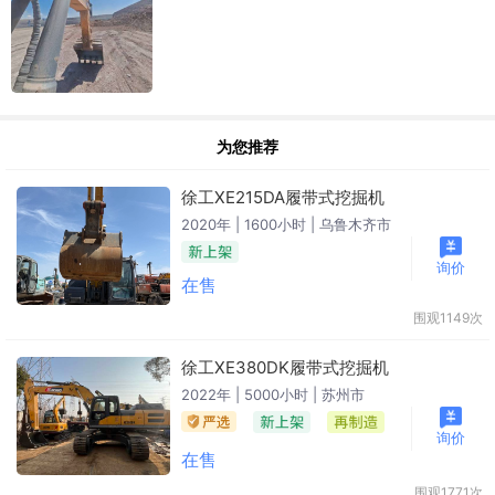
为您推荐
徐工XE215DA履带式挖掘机
2020年 | 1600小时 | 乌鲁木齐市
询价
在售
围观1149次
徐工XE380DK履带式挖掘机
2022年 | 5000小时 | 苏州市
询价
在售
围观1771次