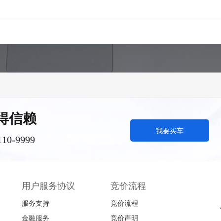
得信赖
我要买车
0-9999
用户服务协议
竞价流程
服务支持
竞价流程
金融服务
竞价声明