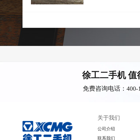
徐工二手机 值
免费咨询电话：400-11
关于我们
公司介绍
联系我们