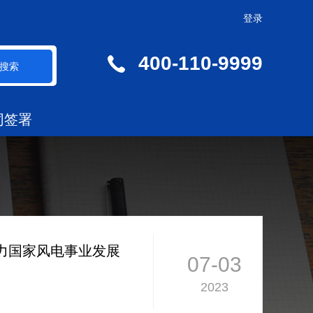
登录
400-110-9999
搜索
同签署
助力国家风电事业发展
07-03
2023