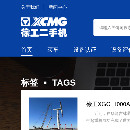
关于我们
新闻中心
首页
买车
设备认证
设备评
标签
TAGS
徐工XGC110
近期，在华能吉林通榆风
带起重机成功完成了世界
号”的吊装任务。这一成..