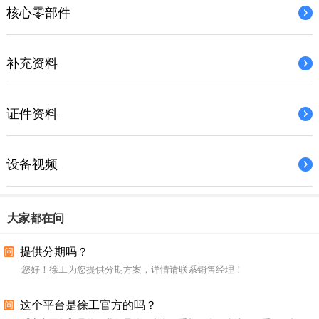
核心零部件
动力支持，使其能够高效快速地进行货物搬运和操作。
此外，具有包覆式座椅的设计，提高了操作员的舒适度和工作效率。
2级3米基本型门架和920货叉可以满足不同高度和尺寸货物的搬运需求，
补充资料
灵活多变。2联阀的设置也使叉车可以实现多种功能的切换和操作。铅酸
充电机的80V/4规格，为电池的充电提供了便利和保障，确保叉车长时间
的稳定运行。
证件资料
作为一台2022年生产的二手叉车，这台徐工XCB-P20电动平衡重叉
车在配置和性能上都仍具备较高的水平。275小时的工作时间表明它的使
用频率不高，整机保持得较为完好。对于需要进行货物搬运和堆垛作业的
设备视频
场合，这台叉车能够提供可靠的支持和高效的表现，帮助用户提升工作效
率和降低成本。
在江苏省徐州市这样发达的地区，物流行业发达，货物运输需求大，
大家都在问
叉车等物流设备的需求也日益增长。这样一台配置完备，性能良好的电动
平衡重叉车，无疑能够在当地找到广泛的应用场景。对于仓储和物流企业
提供分期吗？
来说，引进这样一台设备是提升作业效率和服务质量的重要举措。
您好！徐工为您提供分期方案，详情请联系销售经理！
总的来说，这台2022年生产的二手徐工XCB-P20电动平衡重叉车在
江苏省徐州市这样的物流发达地区具有广阔的市场前景。优秀的配置和稳
这个平台是徐工官方的吗？
定的性能为其赢得了用户的信任和青睐，将成为企业提升运营效率和服务