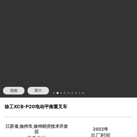
视频
图片
徐工XCB-P20电动平衡重叉车
江苏省,徐州市,徐州经济技术开发
2022年
区
出厂时间