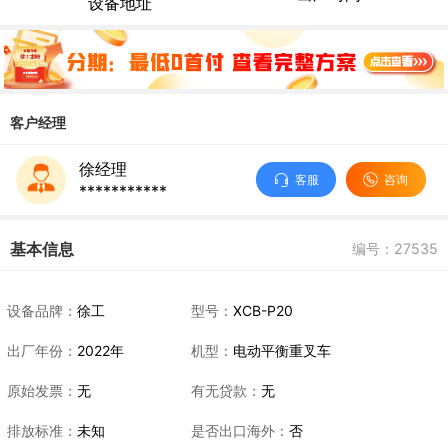
设备地址
客户经理
徐经理
客服
咨询
***********
基本信息
编号：27535
设备品牌：
徐工
型号：
XCB-P20
出厂年份：
2022年
机型：
电动平衡重叉车
原始发票：
无
有无贷款：
无
排放标准：
未知
是否出口海外：
否