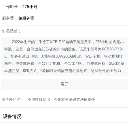
工作时长：
275小时
服务费：
免服务费
车况描述：
2022年生产的二手徐工XCB-P20电动平衡重叉车，275小时的表显小
时数，这是一台停放在江苏省徐州市的设备。该叉车型号为XCB20-PX2-
C，配备有进口电控、天能铅酸80V/280Ah电池、安庆车桥厂驱动桥和转
向桥、中柴减速箱、合普行走电机、合普泵电机、包覆式座椅、2级3米基
本型门架、920货叉、2联阀以及铅酸充电机等配置。这些配件的图号为
B20PX2C.00，BOM号为409110830。
展开
徐工XCB-P20电动平衡重叉车是一款高效的工业设备，广泛用于仓储
和物流行业。这台二手设备虽然经过一定时间的使用，但表显小时数275
图片未经许可，不得转载使用，否则将依法追究法律责任
小时表明其工作时间并不长，仍处于较新的状态。同时，配备进口电控和
高品质的天能铅酸电池，保证了叉车的稳定性和续航能力，可靠性较高。
安庆车桥厂提供的驱动桥和转向桥，是该叉车关键的传动部件，负责
设备情况
驱动和转向操作。而中柴减速箱则起到了减速和增大扭矩的作用，保证了
叉车的工作效率和安全性。合普公司的行走电机和泵电机，为叉车提供了