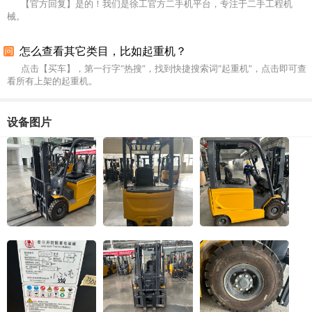
【官方回复】是的！我们是徐工官方二手机平台，专注于二手工程机
械。
水平的得力助手。希望这台叉车能够在未来的工作中发挥出色，为物流行
业的发展贡献自己的力量。
怎么查看其它类目，比如起重机？
【官方回复】没问题！徐工不收取任何费用，但需要平台验证车源的真实
点击【买车】，第一行字“热搜”，找到快捷搜索词“起重机”，点击即可查
可靠。您有2种途径联系我们：1.点击【卖车】，填写并提交信息。2.首
看所有上架的起重机。
页下方添加微信二维码，联系官方人员。感谢您的提问。 【官方回复】
没问题！徐工不收取任何费用，但需要平台验证车源的真实可靠。您有2
设备图片
种途径联系我们：1.点击【卖车】，填写并提交信息。2.首页下方添加微
信二维码，联系官方人员。感谢您的提问。 【官方回复】没问题！徐工
不收取任何费用，但需要平台验证车源的真实可靠。您有2种途径联系我
们：1.点击【卖车】，填写并提交信息。2.首页下方添加微信二维码，联
系官方人员。感谢您的提问。 【官方回复】没问题！徐工不收取任何费
用，但需要平台验证车源的真实可靠。您有2种途径联系我们：1.点击
【卖车】，填写并提交信息。2.首页下方添加微信二维码，联系官方人
员。感谢您的提问。 【官方回复】没问题！徐工不收取任何费用，但需
要平台验证车源的真实可靠。您有2种途径联系我们：1.点击【卖车】，
填写并提交信息。2.首页下方添加微信二维码，联系官方人员。感谢您的
提问。