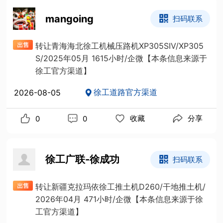
mangoing
扫码联系
转让青海海北徐工机械压路机XP305SIV/XP305
S/2025年05月 1615小时/企微【本条信息来源于
徐工官方渠道】
徐工道路官方渠道
2026-08-05
收藏
分享
0
0
徐工广联-徐成功
扫码联系
转让新疆克拉玛依徐工推土机D260/干地推土机/
2026年04月 471小时/企微【本条信息来源于徐
工官方渠道】