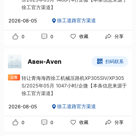
徐工官方渠道】
徐工道路官方渠道
2026-08-05
收藏
分享
0
0
Авен-Аven
扫码联系
转让青海海西徐工机械压路机XP305SIV/XP305
S/2025年05月 1047小时/企微【本条信息来源于
徐工官方渠道】
徐工道路官方渠道
2026-08-05
收藏
分享
0
0