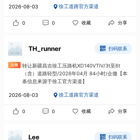
徐工道路官方渠道
2026-08-03
收藏
分享
0
0
TH_runner
扫码联系
转让新疆昌吉徐工压路机XD140VTIV/3t至6t
（含）道路轻型/2026年04月 84小时/企微【本
条信息来源于徐工官方渠道】
徐工道路官方渠道
2026-08-03
收藏
分享
0
0
Lee
扫码联系