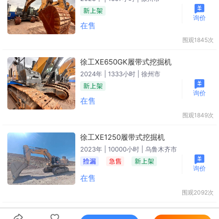
询价
在售
围观1845次
徐工XE650GK履带式挖掘机
2024年 | 1333小时 | 徐州市
询价
在售
围观1849次
徐工XE1250履带式挖掘机
2023年 | 10000小时 | 乌鲁木齐市
询价
在售
围观2092次
徐工XE370D履带式挖掘机