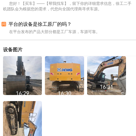
您好！【买车】——【帮我找车】，留下你的详细需求信息，徐工二手
机团队会为根据您的需求，代您向全国代理商寻求车源。
平台的设备是徐工原厂的吗？
在平台发布的产品大部分都是工厂车源，车源可靠。
设备图片