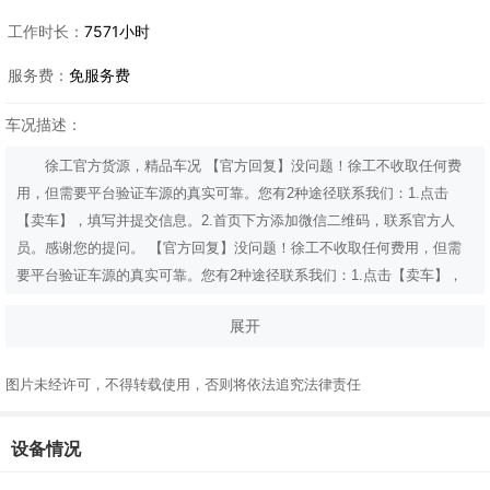
工作时长：
7571小时
服务费：
免服务费
车况描述：
徐工官方货源，精品车况 【官方回复】没问题！徐工不收取任何费
用，但需要平台验证车源的真实可靠。您有2种途径联系我们：1.点击
【卖车】，填写并提交信息。2.首页下方添加微信二维码，联系官方人
员。感谢您的提问。 【官方回复】没问题！徐工不收取任何费用，但需
要平台验证车源的真实可靠。您有2种途径联系我们：1.点击【卖车】，
填写并提交信息。2.首页下方添加微信二维码，联系官方人员。感谢您的
展开
提问。 【官方回复】没问题！徐工不收取任何费用，但需要平台验证车
源的真实可靠。您有2种途径联系我们：1.点击【卖车】，填写并提交信
图片未经许可，不得转载使用，否则将依法追究法律责任
息。2.首页下方添加微信二维码，联系官方人员。感谢您的提问。 【官方
回复】没问题！徐工不收取任何费用，但需要平台验证车源的真实可靠。
您有2种途径联系我们：1.点击【卖车】，填写并提交信息。2.首页下方
设备情况
添加微信二维码，联系官方人员。感谢您的提问。 【官方回复】没问