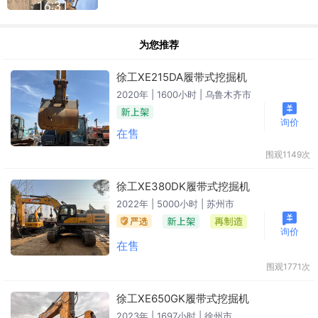
为您推荐
徐工XE215DA履带式挖掘机
2020年 | 1600小时 | 乌鲁木齐市
询价
在售
围观1149次
徐工XE380DK履带式挖掘机
2022年 | 5000小时 | 苏州市
询价
在售
围观1771次
徐工XE650GK履带式挖掘机
2023年 | 1697小时 | 徐州市