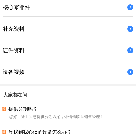
题！徐工不收取任何费用，但需要平台验证车源的真实可靠。您有2种途
核心零部件
径联系我们：1.点击【卖车】，填写并提交信息。2.首页下方添加微信二
维码，联系官方人员。感谢您的提问。
补充资料
证件资料
设备视频
大家都在问
提供分期吗？
您好！徐工为您提供分期方案，详情请联系销售经理！
没找到我心仪的设备怎么办？