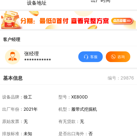
出厂时间
设备地址
客户经理
张经理
客服
咨询
***********
基本信息
编号：29876
设备品牌：
徐工
型号：
XE800D
出厂年份：
2021年
机型：
履带式挖掘机
原始发票：
无
有无贷款：
无
排放标准：
未知
是否出口海外：
否