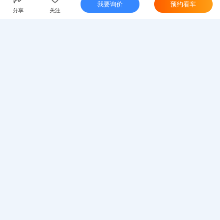
我要询价
预约看车
2021年 | 5922小时 | 徐州市
分享
关注
询价
在售
围观1554次
徐工XE200D履带式挖掘机
2022年 | 2000小时 | 广州市
询价
在售
围观1641次
徐工XE490DK履带式挖掘机
2019年 | 9049小时 | 徐州市
询价
在售
围观1319次