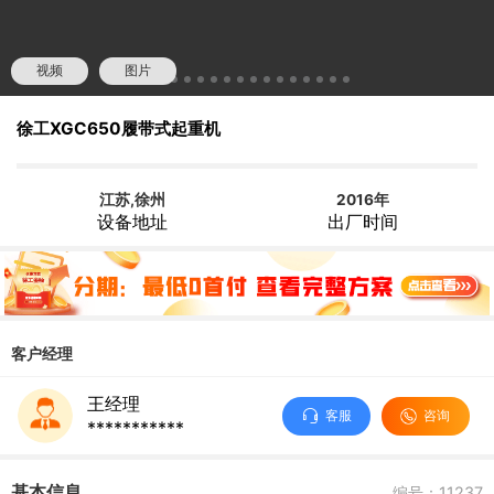
视频
图片
徐工XGC650履带式起重机
江苏,徐州
2016年
设备地址
出厂时间
客户经理
王经理
客服
咨询
***********
基本信息
编号：11237