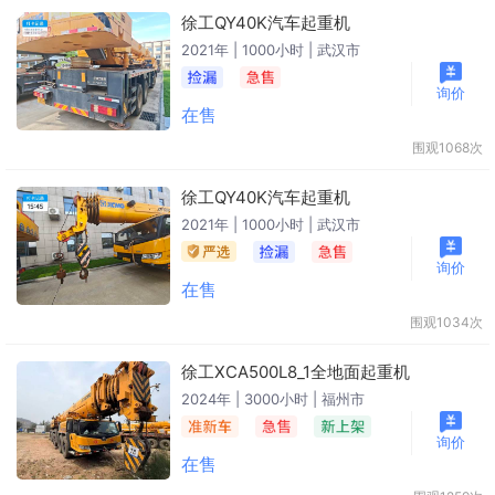
徐工QY40K汽车起重机
2021年 | 1000小时 | 武汉市
询价
在售
围观1068次
徐工QY40K汽车起重机
2021年 | 1000小时 | 武汉市
询价
在售
围观1034次
徐工XCA500L8_1全地面起重机
2024年 | 3000小时 | 福州市
询价
在售