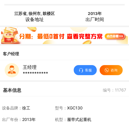
江苏省, 徐州市, 鼓楼区
2013年
设备地址
出厂时间
客户经理
王经理
客服
咨询
***********
基本信息
编号：11767
设备品牌：
徐工
型号：
XGC130
出厂年份：
2013年
机型：
履带式起重机