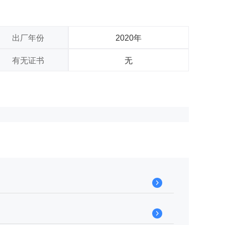
出厂年份
2020年
有无证书
无