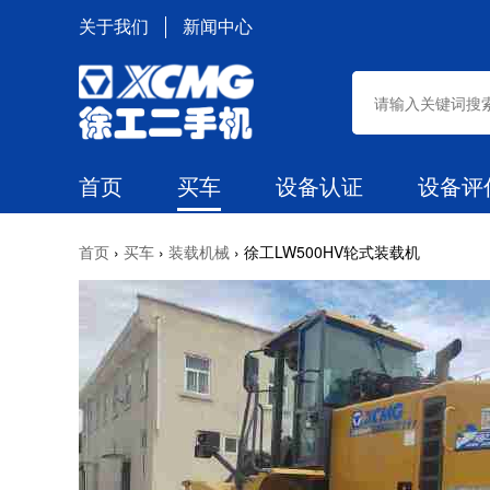
关于我们
新闻中心
首页
买车
设备认证
设备评
›
›
›
徐工LW500HV轮式装载机
首页
买车
装载机械