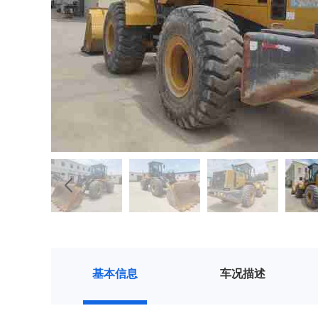
基本信息
车况描述