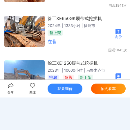
围观1841次
徐工XE650GK履带式挖掘机
2024年 | 1333小时 | 徐州市
询价
在售
围观1845次
徐工XE1250履带式挖掘机
2023年 | 10000小时 | 乌鲁木齐市
询价
在售
我要询价
预约看车
分享
关注
围观2086次
徐工XE370D履带式挖掘机
2021年 | 5922小时 | 徐州市
询价