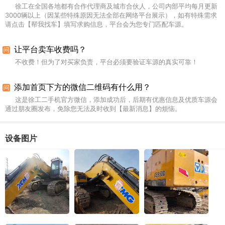
徐工在全国各地都有合作代理商及城市合伙人，公司内部平均每月更新
3000辆以上（因某些特殊原因无法全部在网络平台展示），如有特殊需求
请点击【帮我找车】填写求购信息，平台会为您专门匹配车源。
让平台卖车收费吗？
不收费！但为了对买家负责，平台必须要验证车源的真实可靠！
添加首页下方的微信二维码有什么用？
这是徐工二手机官方微信，添加成功后，后期有优惠信息及优质车源会
通过朋友圈发布，免除您无法及时收到【最新消息】的烦恼。
设备图片