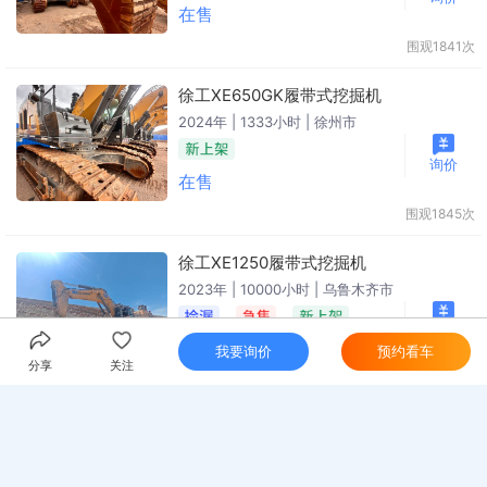
在售
围观1841次
徐工XE650GK履带式挖掘机
2024年 | 1333小时 | 徐州市
询价
在售
围观1845次
徐工XE1250履带式挖掘机
2023年 | 10000小时 | 乌鲁木齐市
询价
我要询价
预约看车
在售
分享
关注
围观2086次
徐工XE370D履带式挖掘机
2021年 | 5922小时 | 徐州市