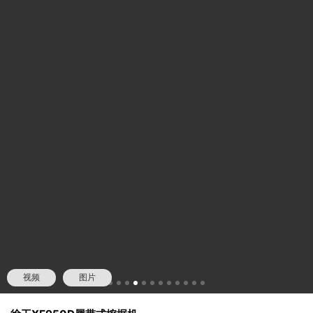
视频
图片