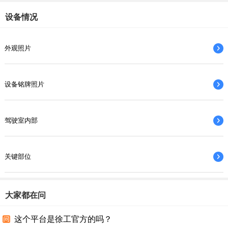
点击【卖车】，填写并提交信息。2.首页下方添加微信二维码，联系官方
设备情况
人员。感谢您的提问。 【官方回复】没问题！徐工不收取任何费用，但
需要平台验证车源的真实可靠。您有2种途径联系我们：1.点击【卖
外观照片
车】，填写并提交信息。2.首页下方添加微信二维码，联系官方人员。感
谢您的提问。
设备铭牌照片
驾驶室内部
关键部位
大家都在问
这个平台是徐工官方的吗？