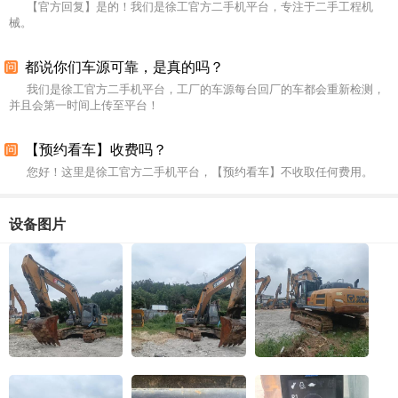
【官方回复】是的！我们是徐工官方二手机平台，专注于二手工程机
械。
都说你们车源可靠，是真的吗？
我们是徐工官方二手机平台，工厂的车源每台回厂的车都会重新检测，
并且会第一时间上传至平台！
【预约看车】收费吗？
您好！这里是徐工官方二手机平台，【预约看车】不收取任何费用。
设备图片