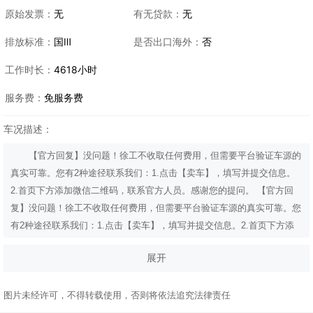
原始发票：
无
有无贷款：
无
排放标准：
国Ⅲ
是否出口海外：
否
工作时长：
4618小时
服务费：
免服务费
车况描述：
【官方回复】没问题！徐工不收取任何费用，但需要平台验证车源的
真实可靠。您有2种途径联系我们：1.点击【卖车】，填写并提交信息。
2.首页下方添加微信二维码，联系官方人员。感谢您的提问。 【官方回
复】没问题！徐工不收取任何费用，但需要平台验证车源的真实可靠。您
有2种途径联系我们：1.点击【卖车】，填写并提交信息。2.首页下方添
加微信二维码，联系官方人员。感谢您的提问。 【官方回复】没问题！
展开
徐工不收取任何费用，但需要平台验证车源的真实可靠。您有2种途径联
系我们：1.点击【卖车】，填写并提交信息。2.首页下方添加微信二维
图片未经许可，不得转载使用，否则将依法追究法律责任
码，联系官方人员。感谢您的提问。 【官方回复】没问题！徐工不收取
任何费用，但需要平台验证车源的真实可靠。您有2种途径联系我们：1.