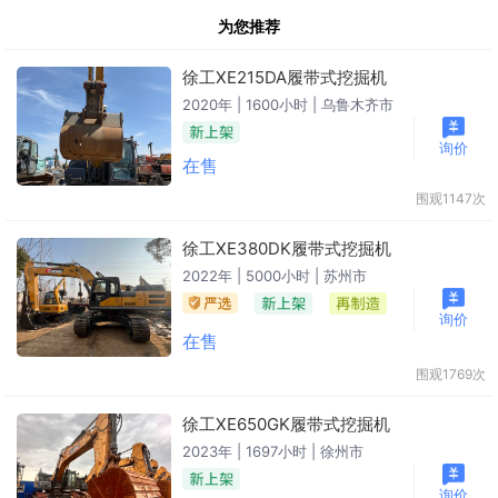
为您推荐
徐工XE215DA履带式挖掘机
2020年 | 1600小时 | 乌鲁木齐市
询价
在售
围观1147次
徐工XE380DK履带式挖掘机
2022年 | 5000小时 | 苏州市
询价
在售
围观1769次
徐工XE650GK履带式挖掘机
2023年 | 1697小时 | 徐州市
询价