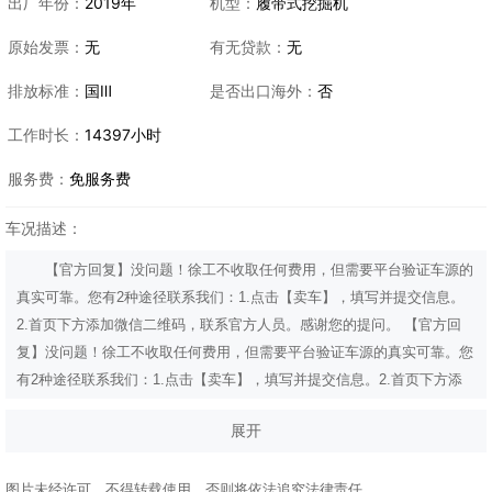
出厂年份：
2019年
机型：
履带式挖掘机
原始发票：
无
有无贷款：
无
排放标准：
国Ⅲ
是否出口海外：
否
工作时长：
14397小时
服务费：
免服务费
车况描述：
【官方回复】没问题！徐工不收取任何费用，但需要平台验证车源的
真实可靠。您有2种途径联系我们：1.点击【卖车】，填写并提交信息。
2.首页下方添加微信二维码，联系官方人员。感谢您的提问。 【官方回
复】没问题！徐工不收取任何费用，但需要平台验证车源的真实可靠。您
有2种途径联系我们：1.点击【卖车】，填写并提交信息。2.首页下方添
加微信二维码，联系官方人员。感谢您的提问。 【官方回复】没问题！
展开
徐工不收取任何费用，但需要平台验证车源的真实可靠。您有2种途径联
系我们：1.点击【卖车】，填写并提交信息。2.首页下方添加微信二维
图片未经许可，不得转载使用，否则将依法追究法律责任
码，联系官方人员。感谢您的提问。 【官方回复】没问题！徐工不收取