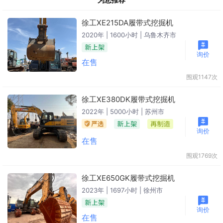
徐工XE215DA履带式挖掘机
2020年 | 1600小时 | 乌鲁木齐市
询价
在售
围观1147次
徐工XE380DK履带式挖掘机
2022年 | 5000小时 | 苏州市
询价
在售
围观1769次
徐工XE650GK履带式挖掘机
2023年 | 1697小时 | 徐州市
询价
在售