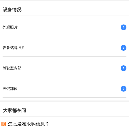
点击【卖车】，填写并提交信息。2.首页下方添加微信二维码，联系官方
设备情况
人员。感谢您的提问。 【官方回复】没问题！徐工不收取任何费用，但
需要平台验证车源的真实可靠。您有2种途径联系我们：1.点击【卖
外观照片
车】，填写并提交信息。2.首页下方添加微信二维码，联系官方人员。感
谢您的提问。
设备铭牌照片
驾驶室内部
关键部位
大家都在问
怎么发布求购信息？