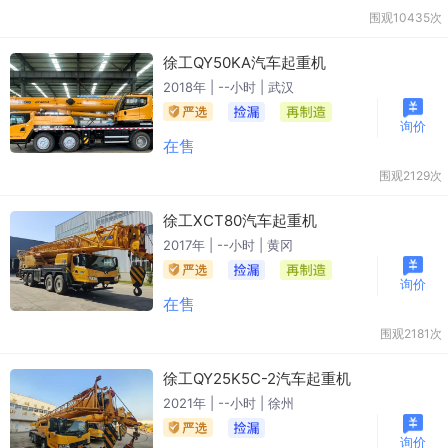
围观10435次
徐工QY50KA汽车起重机
2018年 | --小时 | 武汉
询价
在售
围观2129次
徐工XCT80汽车起重机
2017年 | --小时 | 黄冈
询价
在售
围观2181次
徐工QY25K5C-2汽车起重机
2021年 | --小时 | 徐州
询价