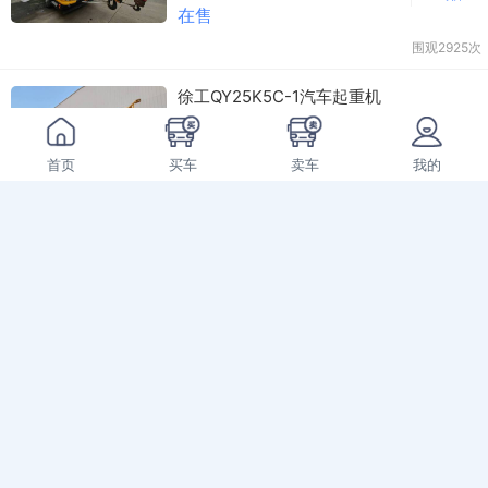
在售
围观2925次
徐工QY25K5C-1汽车起重机
2021年 | --小时 | 徐州
首页
买车
卖车
我的
询价
在售
围观2330次
徐工QY25K5C-1汽车起重机
2021年 | --小时 | 徐州
询价
在售
围观3025次
徐工QY50K5D-2汽车起重机
2024年 | --小时 | 徐州