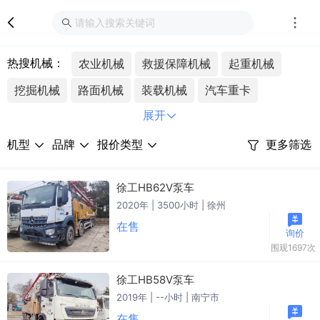
热搜机械：
农业机械
救援保障机械
起重机械
挖掘机械
路面机械
装载机械
汽车重卡
展开
混凝土机械
环卫机械
沥青搅拌站
水平定向钻
高空作业平台
车载式高空作业车
叉车
掘进机
机型
品牌
报价类型
更多筛选
桩工机械
矿业机械
旋挖钻机
徐工HB62V泵车
2020年 | 3500小时 | 徐州
在售
询价
围观1697次
徐工HB58V泵车
2019年 | --小时 | 南宁市
在售